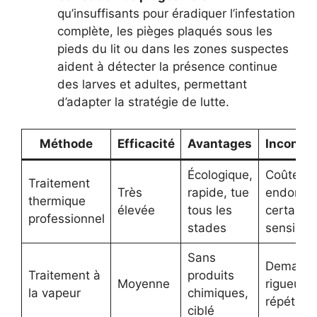
qu’insuffisants pour éradiquer l’infestation
complète, les pièges plaqués sous les
pieds du lit ou dans les zones suspectes
aident à détecter la présence continue
des larves et adultes, permettant
d’adapter la stratégie de lutte.
Méthode
Efficacité
Avantages
Inconvé
Écologique,
Coûteux,
Traitement
Très
rapide, tue
endomm
thermique
élevée
tous les
certains 
professionnel
stades
sensible
Sans
Demand
Traitement à
produits
Moyenne
rigueur e
la vapeur
chimiques,
répétitio
ciblé