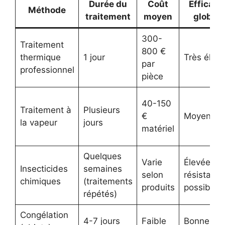
Durée du
Coût
Efficaci
Méthode
traitement
moyen
globale
300-
Traitement
800 €
thermique
1 jour
Très élev
par
professionnel
pièce
40-150
Traitement à
Plusieurs
€
Moyenne
la vapeur
jours
matériel
Quelques
Varie
Élevée, m
Insecticides
semaines
selon
résistanc
chimiques
(traitements
produits
possible
répétés)
Congélation
4-7 jours
Faible
Bonne