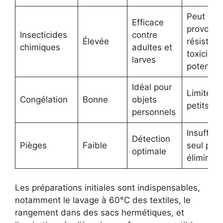
Peut
Efficace
provoque
Insecticides
contre
Élevée
résistanc
chimiques
adultes et
toxicité
larves
potentiel
Idéal pour
Limité a
Congélation
Bonne
objets
petits ob
personnels
Insuffisa
Détection
Pièges
Faible
seul pou
optimale
éliminati
Les préparations initiales sont indispensables,
notamment le lavage à 60°C des textiles, le
rangement dans des sacs hermétiques, et