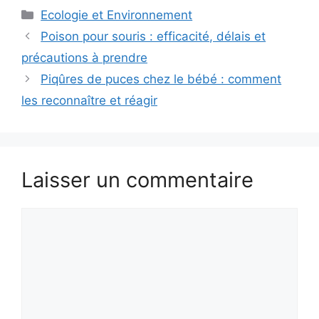
Catégories
Ecologie et Environnement
Poison pour souris : efficacité, délais et
précautions à prendre
Piqûres de puces chez le bébé : comment
les reconnaître et réagir
Laisser un commentaire
Commentaire