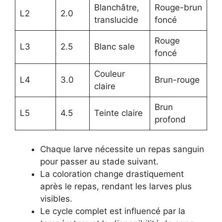
Blanchâtre,
Rouge-brun
L2
2.0
translucide
foncé
Rouge
L3
2.5
Blanc sale
foncé
Couleur
L4
3.0
Brun-rouge
claire
Brun
L5
4.5
Teinte claire
profond
Chaque larve nécessite un repas sanguin
pour passer au stade suivant.
La coloration change drastiquement
après le repas, rendant les larves plus
visibles.
Le cycle complet est influencé par la