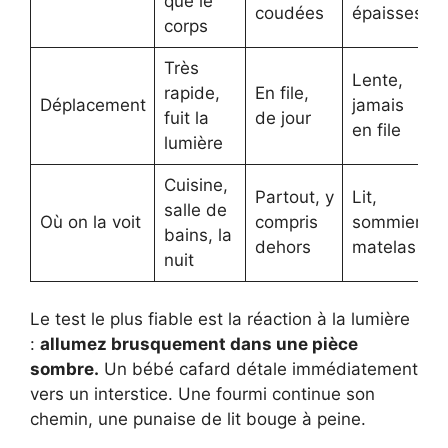
que le
coudées
épaisses
corps
Très
Lente,
rapide,
En file,
Déplacement
jamais
fuit la
de jour
en file
lumière
Cuisine,
Partout, y
Lit,
salle de
Où on la voit
compris
sommier,
bains, la
dehors
matelas
nuit
Le test le plus fiable est la réaction à la lumière
:
allumez brusquement dans une pièce
sombre.
Un bébé cafard détale immédiatement
vers un interstice. Une fourmi continue son
chemin, une punaise de lit bouge à peine.