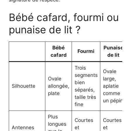
Bébé cafard, fourmi ou
punaise de lit ?
Bébé
Punaise
Fourmi
cafard
de lit
Trois
Ovale
segments
Ovale
large,
bien
Silhouette
allongée,
aplatie
séparés,
plate
comme
taille très
un pépin
fine
Plus
Courtes
Courtes
longues
Antennes
et
et