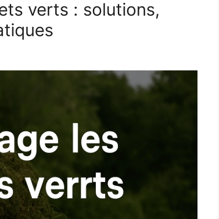
s verts : solutions,
atiques