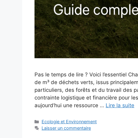
Pas le temps de lire ? Voici l’essentiel C
de m³ de déchets verts, issus principalem
particuliers, des forêts et du travail d
contrainte logistique et financière pour le
aujourd’hui une ressource …
Lire la suite
Catégories
Ecologie et Environnement
Laisser un commentaire